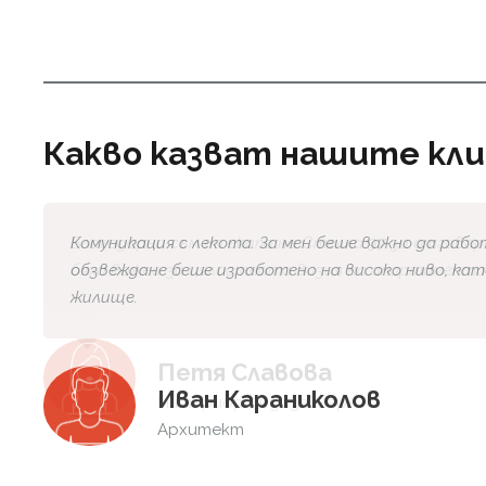
Какво казват нашите кл
Комуникация с лекота. За мен беше важно да рабо
обзвеждане беше изработено на високо ниво, ка
жилище.
Иван Караниколов
Архитект