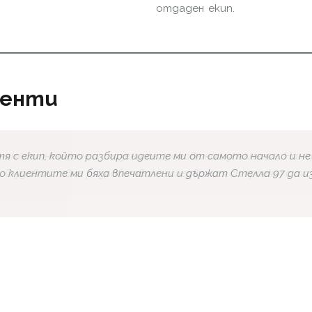
отдаден екип.
иенти
тя с екип, който разбира идеите ми от самото начало и не
то клиентите ми бяха впечатлени и държат Стелла 97 да 