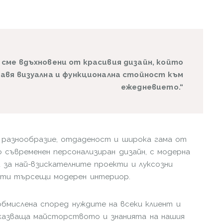
97 сме вдъхновени от красивия дизайн, който
авя визуална и функционална стойност към
ежедневието.“
 разнообразие, отдаденост и широка гама от
о съвременен персонализиран дизайн, с модерна
 за най-взискателните проекти и луксозни
нти търсещи модерен интериор.
обмислена според нуждите на всеки клиент и
оказваща майсторството и знанията на нашия