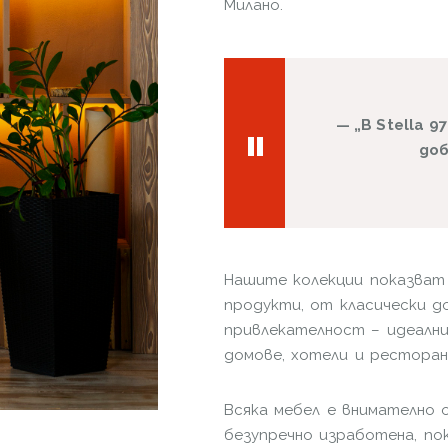
Милано.
„В Stella 
доб
Нашите колекции показват
продукти, от класически д
привлекателност – идеални
домове, хотели и рестора
Всяка мебел е внимателно 
безупречно изработена, п