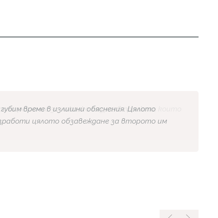
 губим време в излишни обяснения. Цялото
изработи цялото обзавеждане за второто им