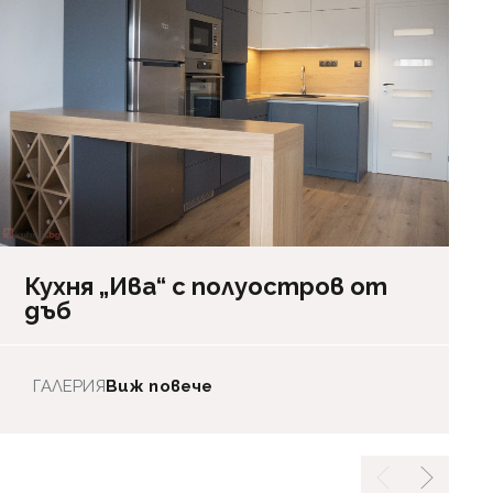
Кухня „Ива“ с полуостров от
дъб
ГАЛЕРИЯ
Виж повече