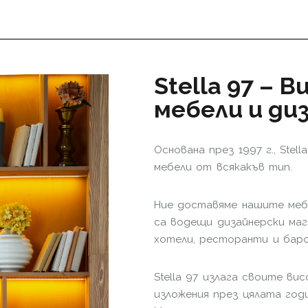
Stella 97 – 
мебели и ди
Основана през 1997 г., Ste
мебели от всякакъв тип.
Ние доставяме нашите мебе
са водещи дизайнерски маг
хотели, ресторанти и баро
Stella 97 излага своите в
изложения през цялата годи