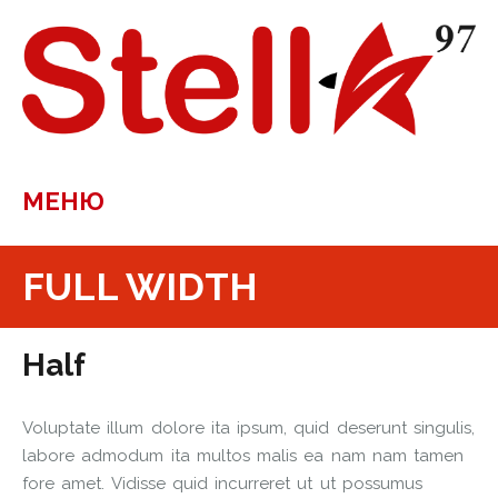
МЕНЮ
FULL WIDTH
Half
Voluptate illum dolore ita ipsum, quid deserunt singulis,
labore admodum ita multos malis ea nam nam tamen
fore amet. Vidisse quid incurreret ut ut possumus